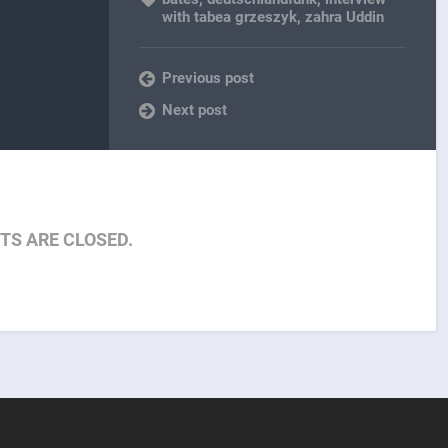
with tabea grzeszyk
,
zahra Uddin
Previous post
Next post
S ARE CLOSED.