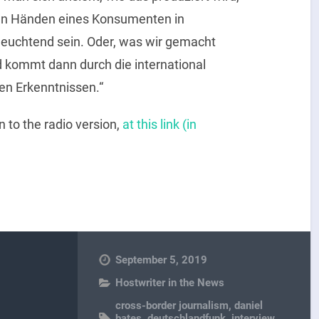
 den Händen eines Konsumenten in
leuchtend sein. Oder, was wir gemacht
 kommt dann durch die international
en Erkenntnissen.“
en to the radio version,
at this link (in
September 5, 2019
Hostwriter in the News
cross-border journalism
,
daniel
bates
,
deutschlandfunk
,
interview