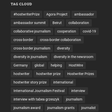
TAG CLOUD
#hostwriterPrize
Agora Project
ambassador
ambassador summit
Beirut
collaboration
collaborative journalism
cooperation
covid-19
cross-border
cross-border collaboration
cross-border journalism
diversity
diversity in journalism
diversity in the newsroom
Germany
global
helping
HostWire
hostwriter
hostwriter prize
Hostwriter Prizes
hostwriter story prize
international
International Journalism Festival
interview
interview with tabea grzeszyk
journalism
journalism award
journalism grants
journalist