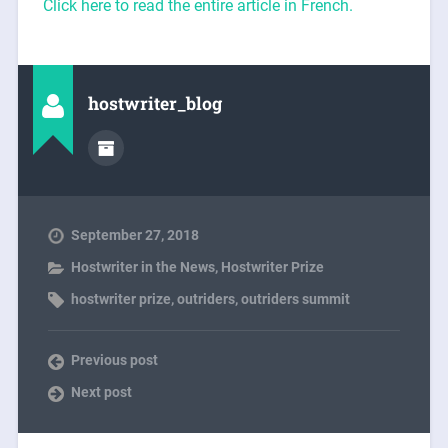
Click here to read the entire article in French.
hostwriter_blog
September 27, 2018
Hostwriter in the News
,
Hostwriter Prize
hostwriter prize
,
outriders
,
outriders summit
Previous post
Next post