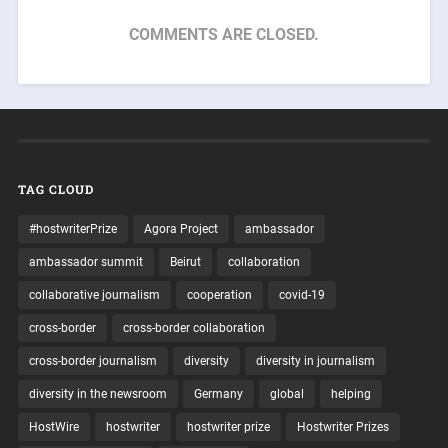
COMMENTS ARE CLOSED.
TAG CLOUD
#hostwriterPrize
Agora Project
ambassador
ambassador summit
Beirut
collaboration
collaborative journalism
cooperation
covid-19
cross-border
cross-border collaboration
cross-border journalism
diversity
diversity in journalism
diversity in the newsroom
Germany
global
helping
HostWire
hostwriter
hostwriter prize
Hostwriter Prizes