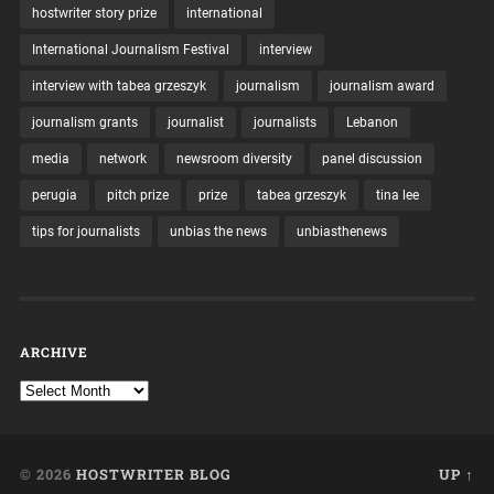
hostwriter story prize
international
International Journalism Festival
interview
interview with tabea grzeszyk
journalism
journalism award
journalism grants
journalist
journalists
Lebanon
media
network
newsroom diversity
panel discussion
perugia
pitch prize
prize
tabea grzeszyk
tina lee
tips for journalists
unbias the news
unbiasthenews
ARCHIVE
© 2026
HOSTWRITER BLOG
UP ↑